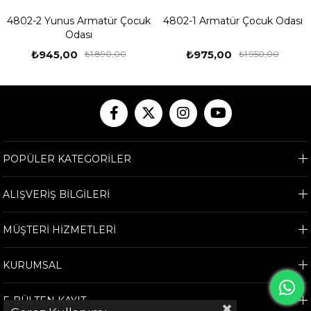
4802-2 Yunus Armatür Çocuk
4802-1 Armatür Çocuk Odası
Odası
₺945,00
₺975,00
₺1.890,00
₺1.950,00
POPÜLER KATEGORİLER
ALIŞVERİŞ BİLGİLERİ
MÜŞTERİ HİZMETLERİ
KURUMSAL
E-BÜLTEN KAYIT