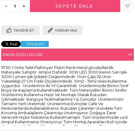
TAVSIYE ET
YORUM YAZ
Telegram
ÜRÜN ÖZELLIKLERI
5730-1 Onte Tekli Plafonyer Platin Renk Metal gövde/Akrilik
Materyale Sahiptir. Ampul Dahildir. 30W LED 3000 Kelvin Sarı Işık-
3000 Lumen Işık Şiddeti Değerindedir. Ürün Çapı:52 Ürün
Yüksekliği:27 Cm Fiziki Ölçülerindedir. 10m2 - 15m2 Arası Kullanıma
Uygundur. Ürünlerimiz İki Yıl Garantilidir. Ürünlerimizde Birinci Sınıf
Boya Ve Kaplama Kullanılmaktadır. Tüm Materyaller Birinci Sınıftır.
Ürünlerimiz Kullanıma Hazır Ve Montajlı Olarak Kutudan
Çıkmaktadır. Kargoya Teslimatlarımız 1 İş Günüdür. Ürünlerimizin
Tamamı Yerli Üretimdir. Ürünlerimizi Evinizde Cafe Ve
Restoranlarda Kullanabilirsiniz. Kutudan Çıkarılan Üründeki Tüm
Koruma Ambalajlarını Çıkarmayı Unutmayınız. Doğaya Zarar
Verecek Hiçbir Malzeme Kullanılmamıştır. Tüm Ürünlerimizde Led
Ampul Kullanmanızı Öneriyoruz. Tüm Montaj Aparatları Koli İçinde
Mevcuttur. Kullanım Kılavuzunu Önce Okumalısınız. Tüm
Ürünlerimiz 220V Elektrik İle Çalışmaktadır. Ürünlerimizin