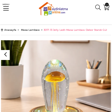
0
MENU
Anasayfa
Masa Lambası
3017-13 Jelly Ledli Masa Lambası Dekor Standı Gül