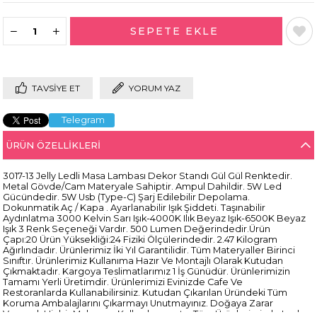
TAVSIYE ET
YORUM YAZ
Telegram
ÜRÜN ÖZELLIKLERI
3017-13 Jelly Ledli Masa Lambası Dekor Standı Gül Gül Renktedir.
Metal Gövde/Cam Materyale Sahiptir. Ampul Dahildir. 5W Led
Gücündedir. 5W Usb (Type-C) Şarj Edilebilir Depolama.
Dokunmatik Aç / Kapa . Ayarlanabilir Işık Şiddeti. Taşınabilir
Aydınlatma 3000 Kelvin Sarı Işık-4000K Ilık Beyaz Işık-6500K Beyaz
Işık 3 Renk Seçeneği Vardır. 500 Lumen Değerindedir.Ürün
Çapı:20 Ürün Yüksekliği:24 Fiziki Ölçülerindedir. 2.47 Kilogram
Ağırlındadır. Ürünlerimiz İki Yıl Garantilidir. Tüm Materyaller Birinci
Sınıftır. Ürünlerimiz Kullanıma Hazır Ve Montajlı Olarak Kutudan
Çıkmaktadır. Kargoya Teslimatlarımız 1 İş Günüdür. Ürünlerimizin
Tamamı Yerli Üretimdir. Ürünlerimizi Evinizde Cafe Ve
Restoranlarda Kullanabilirsiniz. Kutudan Çıkarılan Üründeki Tüm
Koruma Ambalajlarını Çıkarmayı Unutmayınız. Doğaya Zarar
Verecek Hiçbir Malzeme Kullanılmamıştır. Tüm Ürünlerimizde Led