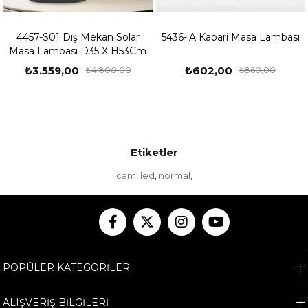
4457-S01 Dış Mekan Solar
5436-.A Kapari Masa Lambası
Masa Lambası D35 X H53Cm
₺3.559,00
₺602,00
₺4.800,00
₺860,00
Etiketler
cam
led
normal
,
,
,
POPÜLER KATEGORİLER
ALIŞVERİŞ BİLGİLERİ