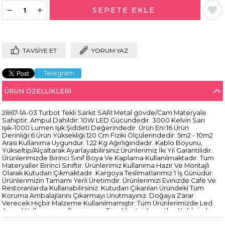
TAVSIYE ET
YORUM YAZ
Telegram
ÜRÜN ÖZELLIKLERI
2867-1A-03 Turbot Tekli Sarkıt SARI Metal gövde/Cam Materyale
Sahiptir. Ampul Dahildir. 10W LED Gücündedir. 3000 Kelvin Sarı
Işık-1000 Lumen Işık Şiddeti Değerindedir. Ürün Eni:16 Ürün
Derinliği:6 Ürün Yüksekliği:120 Cm Fiziki Ölçülerindedir. 5m2 - 10m2
Arası Kullanıma Uygundur. 1.22 Kg Ağırlığındadır. Kablo Boyunu,
Yükseltip/Alçaltarak Ayarlayabilirsiniz.Ürünlerimiz İki Yıl Garantilidir.
Ürünlerimizde Birinci Sınıf Boya Ve Kaplama Kullanılmaktadır. Tüm
Materyaller Birinci Sınıftır. Ürünlerimiz Kullanıma Hazır Ve Montajlı
Olarak Kutudan Çıkmaktadır. Kargoya Teslimatlarımız 1 İş Günüdür.
Ürünlerimizin Tamamı Yerli Üretimdir. Ürünlerimizi Evinizde Cafe Ve
Restoranlarda Kullanabilirsiniz. Kutudan Çıkarılan Üründeki Tüm
Koruma Ambalajlarını Çıkarmayı Unutmayınız. Doğaya Zarar
Verecek Hiçbir Malzeme Kullanılmamıştır. Tüm Ürünlerimizde Led
Ampul Kullanmanızı Öneriyoruz. Tüm Montaj Aparatları Koli İçinde
Mevcuttur. Kullanım Kılavuzunu Önce Okumalısınız. Tüm