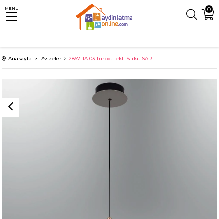
0
MENU
Anasayfa
Avizeler
2867-1A-03 Turbot Tekli Sarkıt SARI