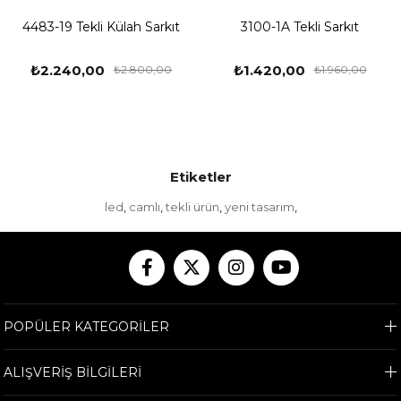
4483-19 Tekli Külah Sarkıt
3100-1A Tekli Sarkıt
₺2.240,00
₺1.420,00
₺2.800,00
₺1.960,00
Etiketler
led
camlı
tekli ürün
yeni tasarım
,
,
,
,
POPÜLER KATEGORİLER
ALIŞVERİŞ BİLGİLERİ