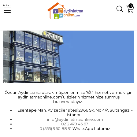
0
MENU
Özcan Aydınlatma olarak müşterilerimize 7/24 hizmet vermek için
aydinlatmaonline.com’u sizlerin hizmetinize sunmuş
bulunmaktayız.
Esentepe Mah. Avizeciler sitesi 2966 Sk. No:4/A Sultangazi -
İstanbul
info@aydinlatmaonline.com
0212 479 45 67
0 (555) 960 88 91
WhatsApp hattımız